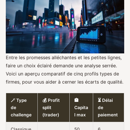
Entre les promesses alléchantes et les petites lignes,
faire un choix éclairé demande une analyse serrée.
Voici un aperçu comparatif de cinq profils types de
firmes, pour vous aider à cerner les écarts de qualité.
🪄 Type
💰 Profit
🏦
⏳ Délai
de
split
Capita
de
challenge
(trader)
l max
paiement
Classique
50
6