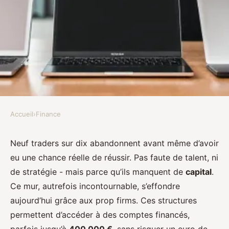
Accueil
›
Finance
FINANCE
Top 5 des firmes de trading à
Neuf traders sur dix abandonnent avant même d’avoir
eu une chance réelle de réussir. Pas faute de talent, ni
considérer pour 2023
de stratégie - mais parce qu’ils manquent de
capital
.
Ce mur, autrefois incontournable, s’effondre
Imran
•
16/04/2026 16:50
•
9 min de lecture
aujourd’hui grâce aux prop firms. Ces structures
permettent d’accéder à des comptes financés,