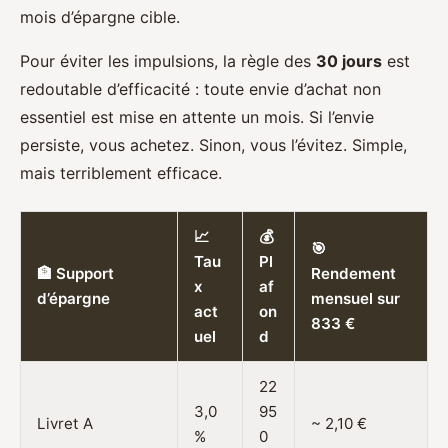
mois d’épargne cible.
Pour éviter les impulsions, la règle des
30 jours
est
redoutable d’efficacité : toute envie d’achat non
essentiel est mise en attente un mois. Si l’envie
persiste, vous achetez. Sinon, vous l’évitez. Simple,
mais terriblement efficace.
📈
💰
🎯
Tau
Pl
🏦 Support
Rendement
x
af
d’épargne
mensuel sur
act
on
833 €
uel
d
22
3,0
95
Livret A
~ 2,10 €
%
0