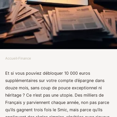
Accueil
›
Finance
FINANCE
Top 10 conseils pour économiser
Et si vous pouviez débloquer 10 000 euros
supplémentaires sur votre compte d’épargne dans
10 000 euros rapidement
douze mois, sans coup de pouce exceptionnel ni
héritage ? Ce n’est pas une utopie. Des milliers de
Imran
•
18/05/2026 17:02
•
8 min de lecture
Français y parviennent chaque année, non pas parce
qu’ils gagnent trois fois le Smic, mais parce qu’ils