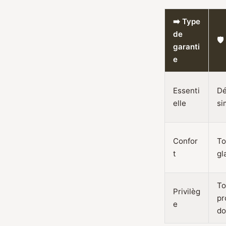
➡️ Type
de
🛡
garanti
e
Essenti
Dé
elle
si
Confor
To
t
gl
To
Privilèg
pr
e
do