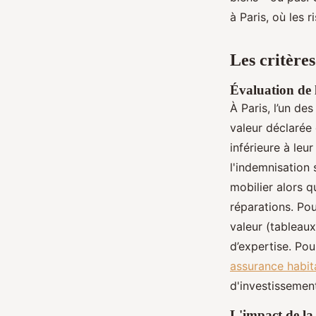
Nora
•
01/07/2026 11:57
•
12 min de lecture
à Paris, où les 
Les critère
Évaluation de 
À Paris, l’un de
valeur déclarée
inférieure à leu
l'indemnisation 
mobilier alors 
réparations. Pou
valeur (tableaux
d’expertise. Po
assurance habita
d'investissemen
L'impact de la