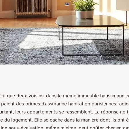
électionner votre
-il que deux voisins, dans le même immeuble haussmannie
 paient des primes d’assurance habitation parisiennes radi
à Paris
urtant, leurs appartements se ressemblent. La réponse ne ti
âge du logement. Elle se cache dans la manière dont ils ont é
 Une sous-évaluation, même minime, peut coûter cher en cas 