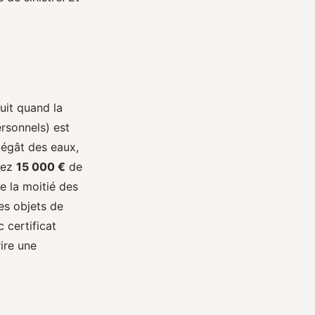
duit quand la
rsonnels) est
dégât des eaux,
arez
15 000 €
de
e la moitié des
Les objets de
c certificat
ire une