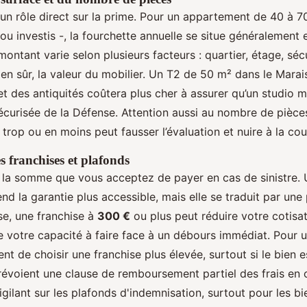
 un rôle direct sur la prime. Pour un appartement de 40 à 7
ou investis -, la fourchette annuelle se situe généralement
montant varie selon plusieurs facteurs : quartier, étage, séc
ien sûr, la valeur du mobilier. Un T2 de 50 m² dans le Mara
et des antiquités coûtera plus cher à assurer qu’un studio
écurisée de la Défense. Attention aussi au nombre de pièces
rop ou en moins peut fausser l’évaluation et nuire à la cou
 franchises et plafonds
t la somme que vous acceptez de payer en cas de sinistre. 
end la garantie plus accessible, mais elle se traduit par une
rse, une franchise à
300 €
ou plus peut réduire votre cotisat
votre capacité à faire face à un débours immédiat. Pour un 
ent de choisir une franchise plus élevée, surtout si le bien e
révoient une clause de remboursement partiel des frais en c
vigilant sur les plafonds d'indemnisation, surtout pour les bi