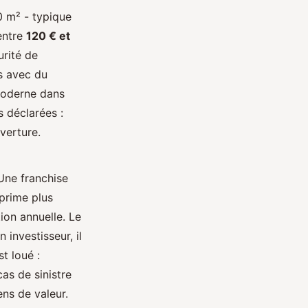
0 m² - typique
 entre
120 € et
urité de
is avec du
 moderne dans
 déclarées :
verture.
Une franchise
 prime plus
ion annuelle. Le
investisseur, il
st loué :
as de sinistre
ens de valeur.