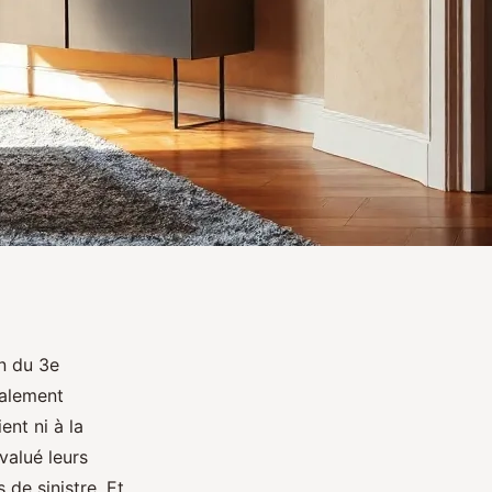
n du 3e
calement
ent ni à la
valué leurs
de sinistre. Et