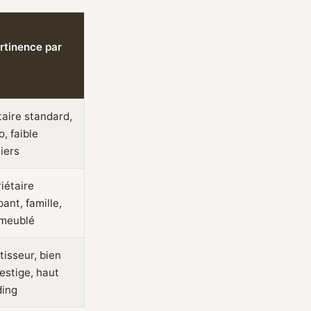
rtinence par
aire standard,
o, faible
iers
iétaire
ant, famille,
 meublé
tisseur, bien
estige, haut
ding