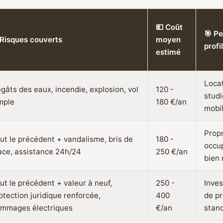
💶 Coût
🎯 Pe
️ Risques couverts
moyen
profil
estimé
Locat
gâts des eaux, incendie, explosion, vol
120 -
studi
mple
180 €/an
mobil
Propr
ut le précédent + vandalisme, bris de
180 -
occup
ace, assistance 24h/24
250 €/an
bien
ut le précédent + valeur à neuf,
250 -
Inves
otection juridique renforcée,
400
de pr
mmages électriques
€/an
stan