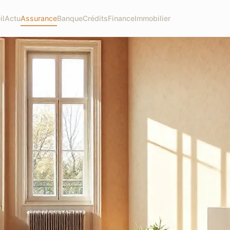
il
Actu
Assurance
Banque
Crédits
Finance
Immobilier