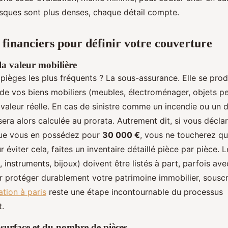
risques sont plus denses, chaque détail compte.
s financiers pour définir votre couverture
la valeur mobilière
s pièges les plus fréquents ? La sous-assurance. Elle se pro
 de vos biens mobiliers (meubles, électroménager, objets pe
r valeur réelle. En cas de sinistre comme un incendie ou un 
sera alors calculée au prorata. Autrement dit, si vous décl
que vous en possédez pour
30 000 €
, vous ne toucherez qu
r éviter cela, faites un inventaire détaillé pièce par pièce. 
, instruments, bijoux) doivent être listés à part, parfois ave
ur protéger durablement votre patrimoine immobilier, souscr
tion à paris
reste une étape incontournable du processus
t.
 surface et du nombre de pièces