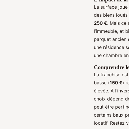
La surface joue
des biens loués 
250 €
. Mais ce 
l’immeuble, et b
parquet ancien 
une résidence s
une chambre en t
Comprendre les
La franchise es
basse (
150 €
) r
élevée. À l’inve
choix dépend de 
peut être pertin
certains baux p
locatif. Restez 