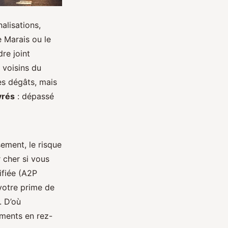
alisations,
 Marais ou le
dre joint
 voisins du
s dégâts, mais
vrés
: dépassé
ement, le risque
 cher si vous
ifiée (A2P
 votre prime de
. D’où
ements en rez-