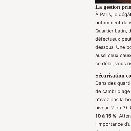
La gestion prio
À Paris, le dégâ
notamment dans 
Quartier Latin, 
défectueux peut
dessous. Une bo
aussi ceux causé
ce délai, vous r
Sécurisation co
Dans des quarti
de cambriolage e
n’avez pas la bo
niveau 2 ou 3). 
10 à 15 %
. Atte
l’importance d’