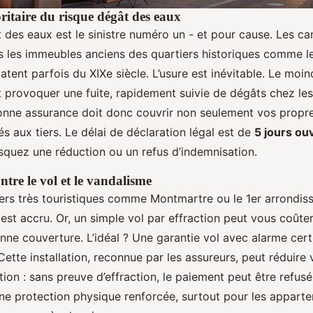
ritaire du risque dégât des eaux
t des eaux est le sinistre numéro un - et pour cause. Les can
les immeubles anciens des quartiers historiques comme le
datent parfois du XIXe siècle. L’usure est inévitable. Le moin
 provoquer une fuite, rapidement suivie de dégâts chez les
nne assurance doit donc couvrir non seulement vos propre
s aux tiers. Le délai de déclaration légal est de
5 jours ou
isquez une réduction ou un refus d’indemnisation.
ntre le vol et le vandalisme
ers très touristiques comme Montmartre ou le 1er arrondiss
st accru. Or, un simple vol par effraction peut vous coûter
nne couverture. L’idéal ? Une garantie vol avec alarme cert
Cette installation, reconnue par les assureurs, peut réduire
ntion : sans preuve d’effraction, le paiement peut être refusé
une protection physique renforcée, surtout pour les appart