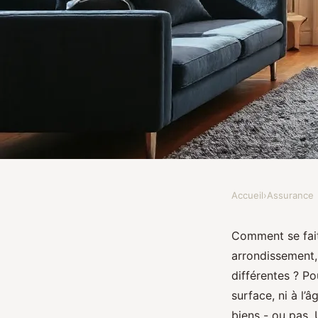
Accueil
›
Assurance
ASSURANCE
TOP 5 conseils pour s
Comment se fait
arrondissement,
assurance habitation 
différentes ? Po
surface, ni à l’
biens - ou pas.